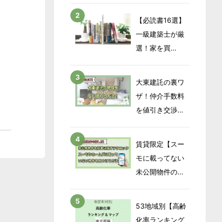
【必読書16選】
一級建築士が厳
選！家を買...
大東建託の裏ワ
ザ！仲介手数料
を値引き交渉...
賃貸限定【スー
モに載ってない
未公開物件の...
53地域別【高齢
化率ランキング