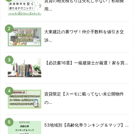
賃貸の相見積もりは失礼じゃない｜初期費
用...
大東建託の裏ワザ！仲介手数料を値引き交
渉...
【必読書16選】一級建築士が厳選！家を買...
賃貸限定【スーモに載ってない未公開物件
の...
53地域別【高齢化率ランキング＆マップ】...