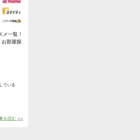
スメ一覧！
！お部屋探
している
事を読む >>