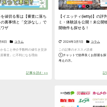
料を値切る客は【審査に落ち
【イエッティ(ietty)】の評
界の裏事情と「交渉なし」で
ミ・体験談を公開！未公開
裏ワザ
開物件も探せる！
2月6日
コラム
2024年3月1日
コラム
わかること仲介手数料の値引き交渉
この記事のオススメ読者
入居審査」に不利になる理由
①チャットで効率良くお部屋を探
考えの方。
記事を読む >>
記