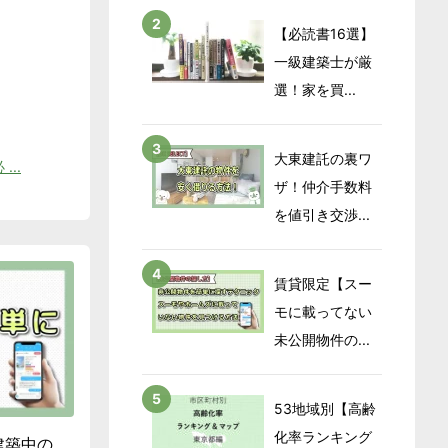
【必読書16選】
一級建築士が厳
選！家を買...
大東建託の裏ワ
...
ザ！仲介手数料
を値引き交渉...
賃貸限定【スー
モに載ってない
未公開物件の...
53地域別【高齢
化率ランキング
建築中の