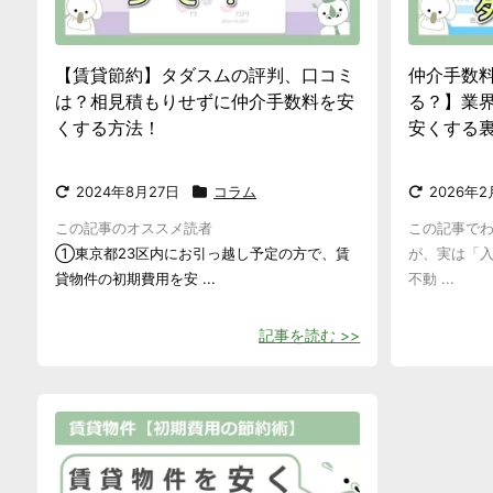
【賃貸節約】タダスムの評判、口コミ
仲介手数
は？相見積もりせずに仲介手数料を安
る？】業
くする方法！
安くする
2024年8月27日
コラム
2026年
この記事のオススメ読者
この記事で
①東京都23区内にお引っ越し予定の方で、賃
が、実は「
貸物件の初期費用を安 ...
不動 ...
記事を読む >>