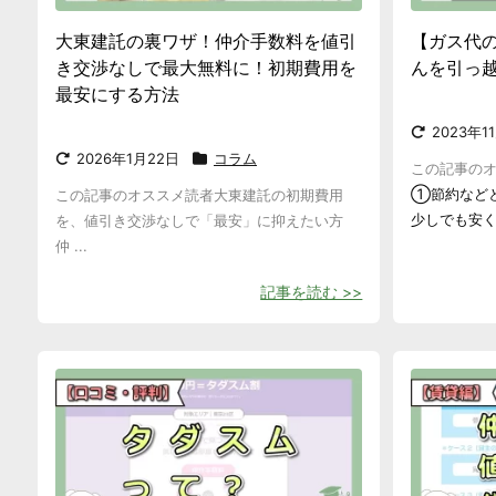
大東建託の裏ワザ！仲介手数料を値引
【ガス代
き交渉なしで最大無料に！初期費用を
んを引っ
最安にする方法
2023年1
2026年1月22日
コラム
この記事の
①節約など
この記事のオススメ読者大東建託の初期費用
少しでも安くし
を、値引き交渉なしで「最安」に抑えたい方
仲 ...
記事を読む >>