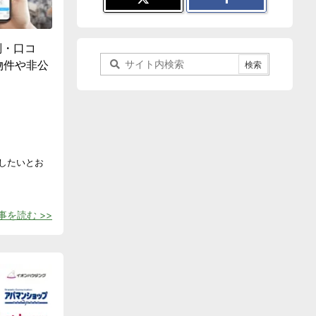
判・口コ
物件や非公
したいとお
事を読む >>