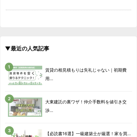
▼最近の人気記事
賃貸の相見積もりは失礼じゃない｜初期費
用...
大東建託の裏ワザ！仲介手数料を値引き交
渉...
【必読書16選】一級建築士が厳選！家を買...