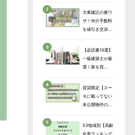
大東建託の裏ワ
ザ！仲介手数料
を値引き交渉...
【必読書16選】
一級建築士が厳
選！家を買...
賃貸限定【スー
モに載ってない
未公開物件の...
53地域別【高齢
化率ランキング