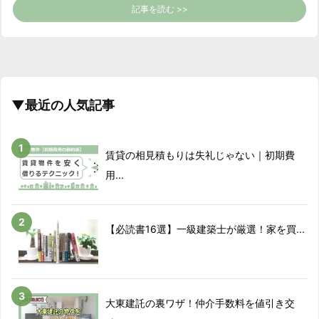
記事を読む >>
▼最近の人気記事
賃貸の相見積もりは失礼じゃない｜初期費
用...
【必読書16選】一級建築士が厳選！家を買...
大東建託の裏ワザ！仲介手数料を値引き交