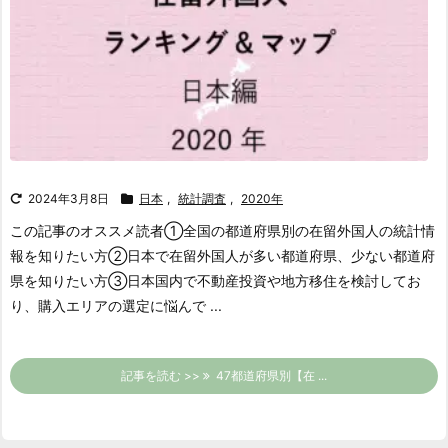
2024年3月8日
日本
,
統計調査
,
2020年
この記事のオススメ読者
①全国の都道府県別の在留外国人の統計情
報を知りたい方
②日本で在留外国人が多い都道府県、少ない都道府
県を知りたい方
③日本国内で不動産投資や地方移住を検討してお
り、購入エリアの選定に悩んで ...
記事を読む >>
47都道府県別【在 ...