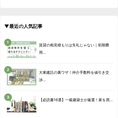
▼最近の人気記事
賃貸の相見積もりは失礼じゃない｜初期費
用...
大東建託の裏ワザ！仲介手数料を値引き交
渉...
【必読書16選】一級建築士が厳選！家を買...