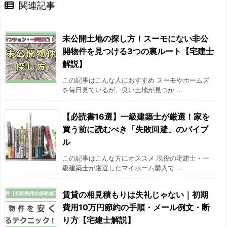
関連記事
未公開土地の探し方！スーモにない非公
開物件を見つける3つの裏ルート【宅建士
解説】
この記事はこんな人におすすめ スーモやホームズ
を毎日見ているが、良い土地が見つか ...
【必読書16選】一級建築士が厳選！家を
買う前に読むべき「失敗回避」のバイブ
ル
この記事はこんな方にオススメ 現役の宅建士・一
級建築士が厳選したマイホーム購入で ...
賃貸の相見積もりは失礼じゃない｜初期
費用10万円節約の手順・メール例文・断
り方【宅建士解説】