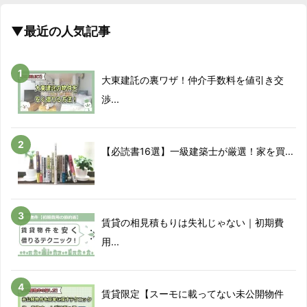
▼最近の人気記事
大東建託の裏ワザ！仲介手数料を値引き交
渉...
【必読書16選】一級建築士が厳選！家を買...
賃貸の相見積もりは失礼じゃない｜初期費
用...
賃貸限定【スーモに載ってない未公開物件