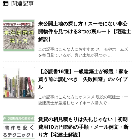
関連記事
未公開土地の探し方！スーモにない非公
開物件を見つける3つの裏ルート【宅建士
解説】
この記事はこんな人におすすめ スーモやホームズ
を毎日見ているが、良い土地が見つか ...
【必読書16選】一級建築士が厳選！家を
買う前に読むべき「失敗回避」のバイブ
ル
この記事はこんな方にオススメ 現役の宅建士・一
級建築士が厳選したマイホーム購入で ...
賃貸の相見積もりは失礼じゃない｜初期
費用10万円節約の手順・メール例文・断
り方【宅建士解説】