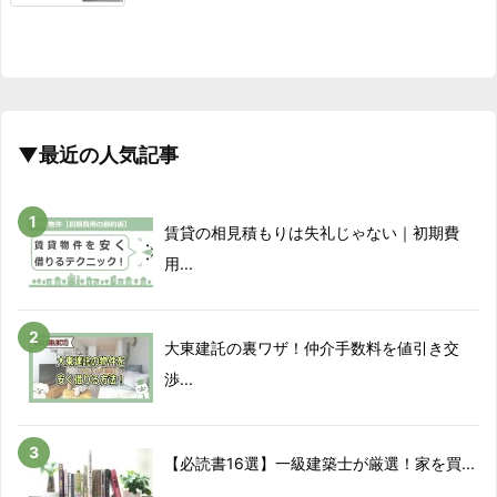
▼最近の人気記事
賃貸の相見積もりは失礼じゃない｜初期費
用...
大東建託の裏ワザ！仲介手数料を値引き交
渉...
【必読書16選】一級建築士が厳選！家を買...