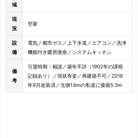
域
現
空家
況
設
電気／都市ガス／上下水道／エアコン／洗浄
備
機能付き暖房便座／システムキッチン
引渡時期：相談／築年不詳（1902年の課税
備
記録あり）／現状有姿／再建築不可／2018
考
年9月改装済／北側1.6mの私道に接面5.3m