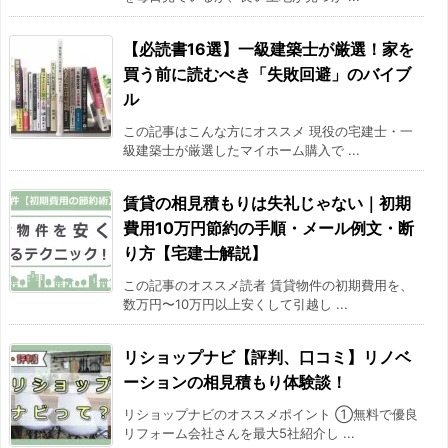
【必読書16選】一級建築士が厳選！家を
買う前に読むべき「失敗回避」のバイブ
ル
この記事はこんな方にオススメ 現役の宅建士・一
級建築士が厳選したマイホーム購入で ...
賃貸の相見積もりは失礼じゃない｜初期
費用10万円節約の手順・メール例文・断
り方【宅建士解説】
この記事のオススメ読者 賃貸物件の初期費用を、
数万円〜10万円以上安くして引越し ...
リショップナビ【評判、口コミ】リノベ
ーションの相見積もり体験談！
リショップナビのオススメポイント ①無料で優良
リフォーム会社さんを最大5社紹介し ...