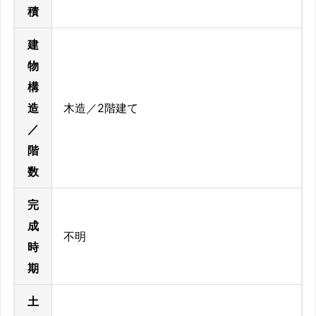
積
建
物
構
造
木造／2階建て
／
階
数
完
成
不明
時
期
土