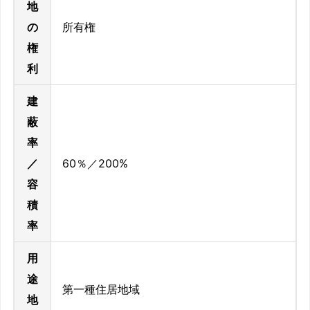
地
の
所有権
権
利
建
蔽
率
／
60％／200%
容
積
率
用
途
第一種住居地域
地