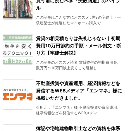
買う前に読むべき「失敗回避」のバイブ
ル
この記事はこんな方にオススメ 現役の宅建士・一
級建築士が厳選したマイホーム購入で ...
賃貸の相見積もりは失礼じゃない｜初期
費用10万円節約の手順・メール例文・断
り方【宅建士解説】
この記事のオススメ読者 賃貸物件の初期費用を、
数万円〜10万円以上安くして引越し ...
不動産投資や資産運用、経済情報などを
発信するWEBメディア「エンマネ」様に
掲載いただきました。
引用元：「エンマネ」様 不動産投資や資産運用、
経済情報などを発信するWEBメディ ...
簿記や宅地建物取引士などの資格を体系