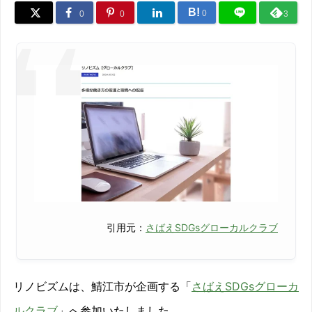
B!
0
0
0
3
引用元：
さばえSDGsグローカルクラブ
リノビズムは、鯖江市が企画する「
さばえSDGsグローカ
ルクラブ
」へ参加いたしました。