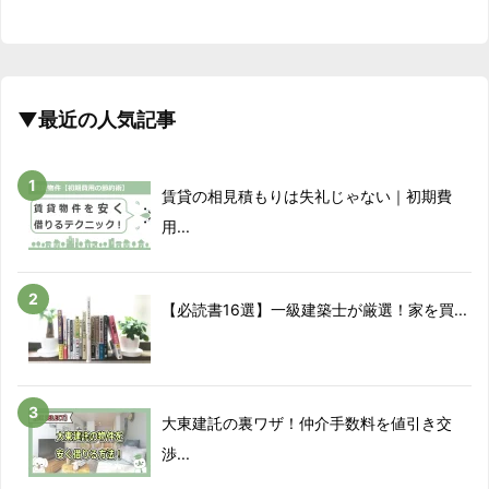
▼最近の人気記事
賃貸の相見積もりは失礼じゃない｜初期費
用...
【必読書16選】一級建築士が厳選！家を買...
大東建託の裏ワザ！仲介手数料を値引き交
渉...