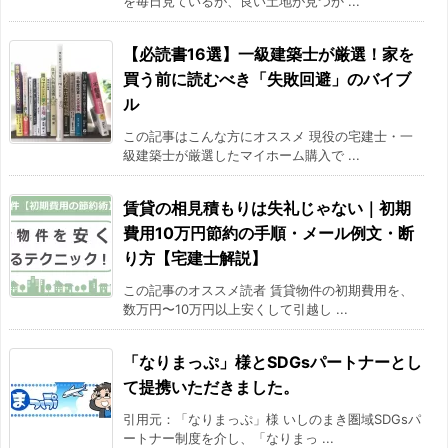
を毎日見ているが、良い土地が見つか ...
【必読書16選】一級建築士が厳選！家を
買う前に読むべき「失敗回避」のバイブ
ル
この記事はこんな方にオススメ 現役の宅建士・一
級建築士が厳選したマイホーム購入で ...
賃貸の相見積もりは失礼じゃない｜初期
費用10万円節約の手順・メール例文・断
り方【宅建士解説】
この記事のオススメ読者 賃貸物件の初期費用を、
数万円〜10万円以上安くして引越し ...
「なりまっぷ」様とSDGsパートナーとし
て提携いただきました。
引用元：「なりまっぷ」様 いしのまき圏域SDGsパ
ートナー制度を介し、「なりまっ ...