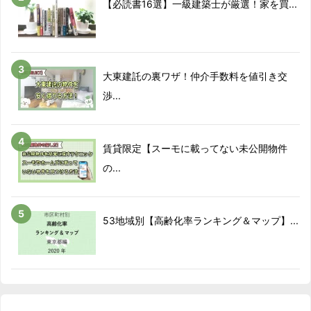
【必読書16選】一級建築士が厳選！家を買...
大東建託の裏ワザ！仲介手数料を値引き交
渉...
賃貸限定【スーモに載ってない未公開物件
の...
53地域別【高齢化率ランキング＆マップ】...