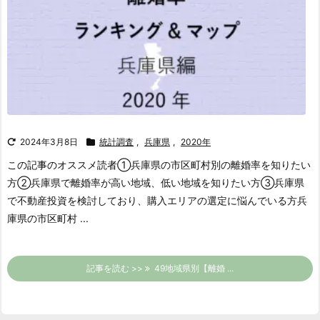
2024年3月8日
統計調査
,
兵庫県
,
2020年
この記事のオススメ読者
①兵庫県の市区町村別の離婚率を知りたい
方
②兵庫県で離婚率が高い地域、低い地域を知りたい方
③兵庫県
で不動産投資を検討しており、購入エリアの選定に悩んでいる方
兵
庫県の市区町村 ...
記事を読む >>
49地域県別【離婚 ...