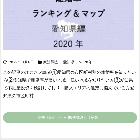
2024年3月8日
統計調査
,
愛知県
,
2020年
この記事のオススメ読者
①愛知県の市区町村別の離婚率を知りたい
方
②愛知県で離婚率が高い地域、低い地域を知りたい方
③愛知県
で不動産投資を検討しており、購入エリアの選定に悩んでいる方
愛
知県の市区町村 ...
記事を読む >>
69地域県別【離婚 ...