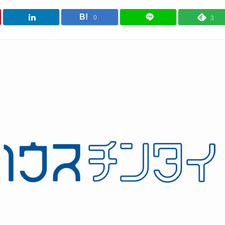
B!
0
3