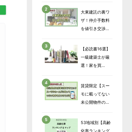
大東建託の裏ワ
ザ！仲介手数料
を値引き交渉...
【必読書16選】
一級建築士が厳
選！家を買...
賃貸限定【スー
モに載ってない
未公開物件の...
53地域別【高齢
化率ランキング