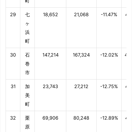
町
29
七
18,652
21,068
-11.47%
46
ヶ
浜
町
30
石
147,214
167,324
-12.02%
45
巻
市
31
加
23,743
27,212
-12.75%
45
美
町
32
栗
69,906
80,248
-12.89%
44
原