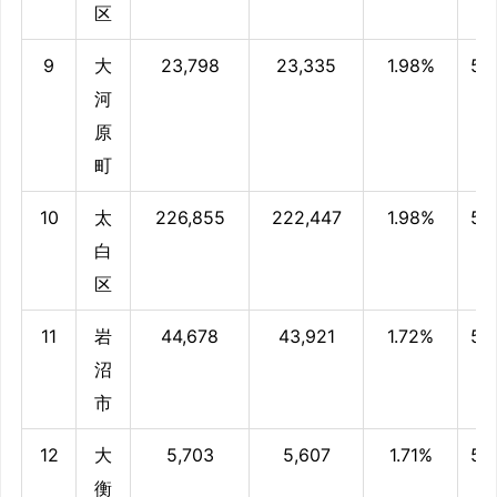
区
9
大
23,798
23,335
1.98%
56
河
原
町
10
太
226,855
222,447
1.98%
56
白
区
11
岩
44,678
43,921
1.72%
56
沼
市
12
大
5,703
5,607
1.71%
56
衡