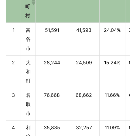
町
村
順
市
2020年
2010年
人口増
偏
1
富
51,591
41,593
24.04%
73
位
区
人口総数
人口総数
減率
谷
町
市
村
2
大
28,244
24,509
15.24%
66
和
町
3
名
76,668
68,662
11.66%
64
取
市
4
利
35,835
32,257
11.09%
63