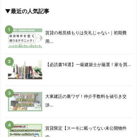
▼最近の人気記事
賃貸の相見積もりは失礼じゃない｜初期費
用...
【必読書16選】一級建築士が厳選！家を買...
大東建託の裏ワザ！仲介手数料を値引き交
渉...
賃貸限定【スーモに載ってない未公開物件
の...