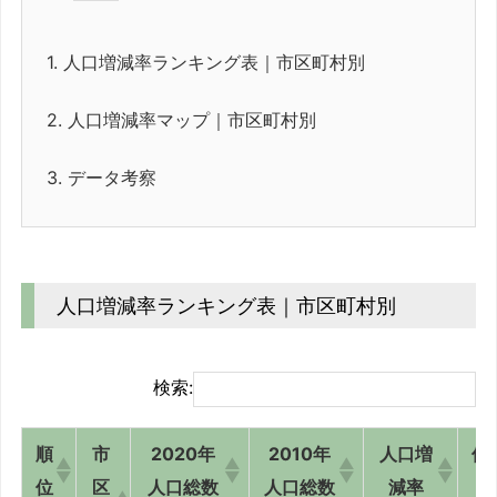
1.
人口増減率ランキング表｜市区町村別
2.
人口増減率マップ｜市区町村別
3.
データ考察
人口増減率ランキング表｜市区町村別
検索:
順
市
2020年
2010年
人口増
偏
位
区
人口総数
人口総数
減率