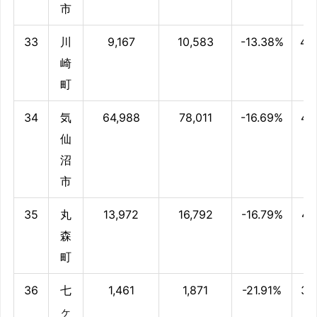
市
33
川
9,167
10,583
-13.38%
44
崎
町
34
気
64,988
78,011
-16.69%
41
仙
沼
市
35
丸
13,972
16,792
-16.79%
41
森
町
36
七
1,461
1,871
-21.91%
37
ヶ