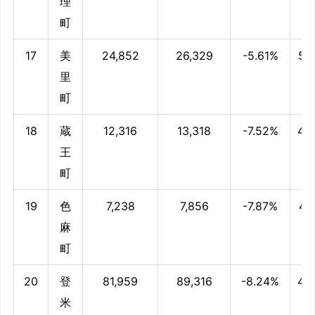
理
町
17
美
24,852
26,329
-5.61%
50
里
町
18
蔵
12,316
13,318
-7.52%
49
王
町
19
色
7,238
7,856
-7.87%
48
麻
町
20
登
81,959
89,316
-8.24%
48
米