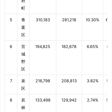
府
町
5
青
310,183
281,218
10.30%
62
葉
区
6
宮
194,825
182,678
6.65%
60
城
野
区
7
泉
216,798
208,813
3.82%
57
区
8
若
133,498
129,942
2.74%
57
林