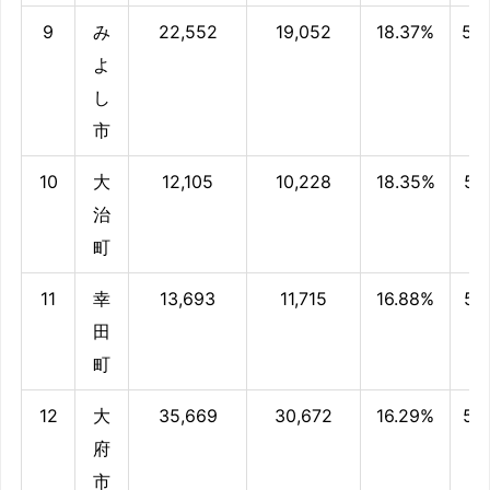
9
み
22,552
19,052
18.37%
59
よ
し
市
10
大
12,105
10,228
18.35%
59
治
町
11
幸
13,693
11,715
16.88%
57
田
町
12
大
35,669
30,672
16.29%
56
府
市