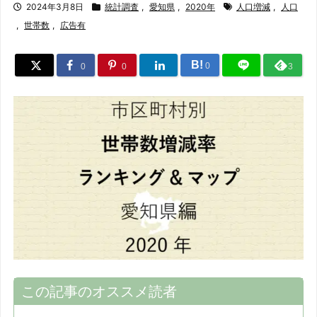
2024年3月8日
統計調査
,
愛知県
,
2020年
人口増減
,
人口
,
世帯数
,
広告有
B!
0
0
0
3
この記事のオススメ読者