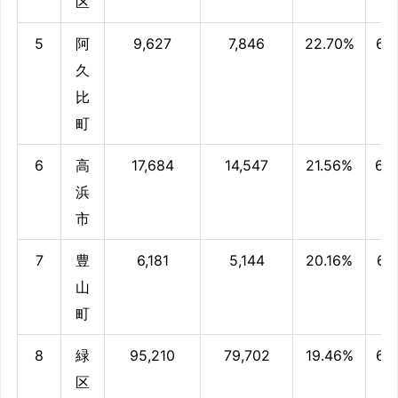
区
5
阿
9,627
7,846
22.70%
64
久
比
町
6
高
17,684
14,547
21.56%
63
浜
市
7
豊
6,181
5,144
20.16%
61.
山
町
8
緑
95,210
79,702
19.46%
60
区