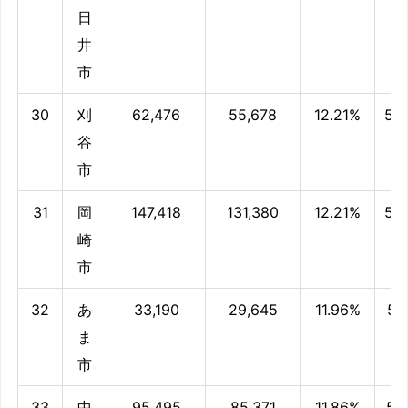
日
井
市
30
刈
62,476
55,678
12.21%
52
谷
市
31
岡
147,418
131,380
12.21%
52
崎
市
32
あ
33,190
29,645
11.96%
51.
ま
市
33
中
95,495
85,371
11.86%
51.