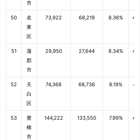
市
50
名
73,922
68,219
8.36%
47
東
区
51
蒲
29,950
27,644
8.34%
47
郡
市
52
天
74,368
68,736
8.19%
47.
白
区
53
豊
144,222
133,550
7.99%
46.
橋
市