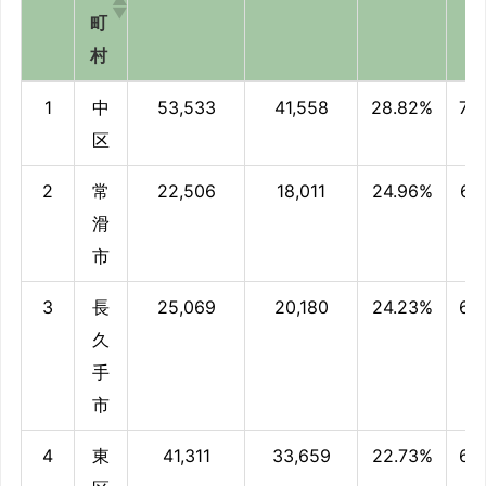
町
村
順
市
2020年
2010年
世帯増
偏
1
中
53,533
41,558
28.82%
72
位
区
世帯数
世帯数
減率
値
区
町
2
常
22,506
18,011
24.96%
67
村
滑
市
3
長
25,069
20,180
24.23%
66
久
手
市
4
東
41,311
33,659
22.73%
64