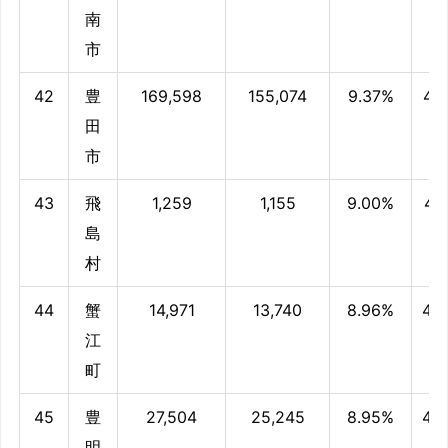
南
市
42
豊
169,598
155,074
9.37%
48
田
市
43
飛
1,259
1,155
9.00%
48.
島
村
44
蟹
14,971
13,740
8.96%
48
江
町
45
豊
27,504
25,245
8.95%
48
明