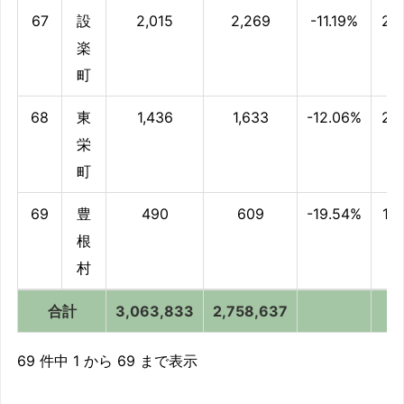
67
設
2,015
2,269
-11.19%
23
楽
町
68
東
1,436
1,633
-12.06%
22
栄
町
69
豊
490
609
-19.54%
13
根
村
合計
3,063,833
2,758,637
合計
3,063,833
2,758,637
69 件中 1 から 69 まで表示