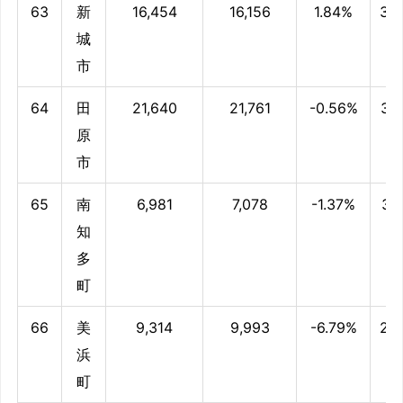
63
新
16,454
16,156
1.84%
39
城
市
64
田
21,640
21,761
-0.56%
36
原
市
65
南
6,981
7,078
-1.37%
35
知
多
町
66
美
9,314
9,993
-6.79%
29
浜
町