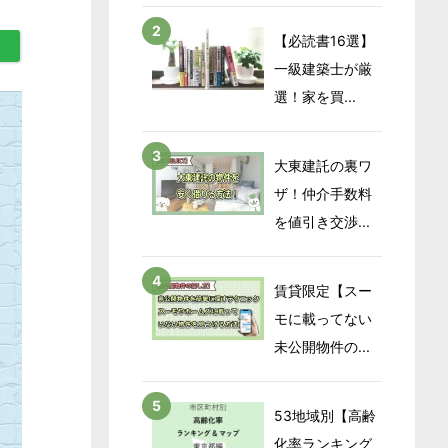
【必読書16選】
一級建築士が厳
選！家を買...
大東建託の裏ワ
ザ！仲介手数料
を値引き交渉...
賃貸限定【スー
モに載ってない
未公開物件の...
53地域別【高齢
化率ランキング