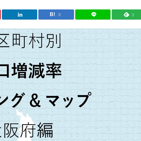
B!
0
3