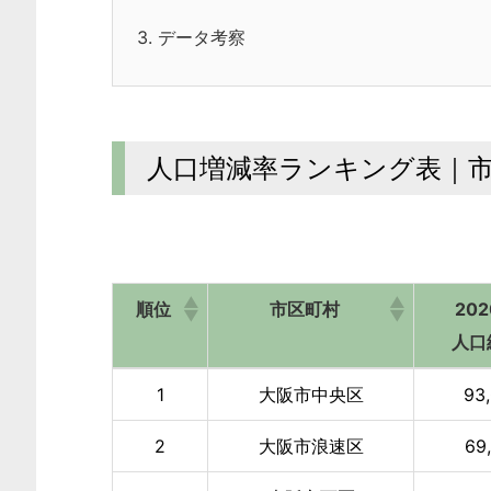
3.
データ考察
人口増減率ランキング表｜
順位
市区町村
20
人口
順位
市区町村
20
1
大阪市中央区
93
人口
2
大阪市浪速区
69