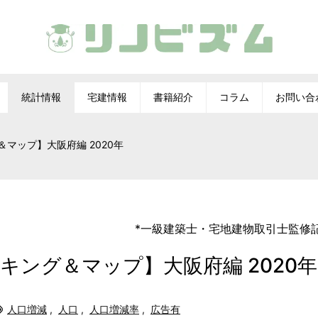
統計情報
宅建情報
書籍紹介
コラム
お問い合
マップ】大阪府編 2020年
*
一級建築士
・
宅地建物取引士
監修
キング＆マップ】大阪府編 2020年
人口増減
,
人口
,
人口増減率
,
広告有