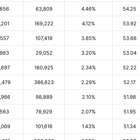
,656
63,809
4.46%
54.25
,201
169,222
4.12%
53.92
,557
107,419
3.85%
53.66
,983
29,052
3.20%
53.04
,697
160,925
2.34%
52.22
,479
386,623
2.29%
52.17
,966
98,889
2.10%
51.98
,563
78,929
2.07%
51.95
,069
101,616
1.43%
51.34