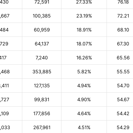
,430
72,591
27.33%
76.18
,667
100,385
23.19%
72.21
,484
60,959
18.91%
68.10
,729
64,137
18.07%
67.30
417
7,240
16.26%
65.56
,468
353,885
5.82%
55.55
,411
127,135
4.94%
54.70
,727
99,831
4.90%
54.67
,109
177,856
4.64%
54.42
,033
267,961
4.51%
54.29