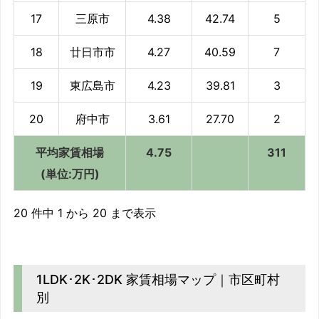
17
三原市
4.38
42.74
5
18
廿日市市
4.27
40.59
7
19
東広島市
4.23
39.81
3
20
府中市
3.61
27.70
2
平均家賃相場
4.75
311
(単位:万円)
20 件中 1 から 20 まで表示
1LDK･2K･2DK 家賃相場マップ｜市区町村
別