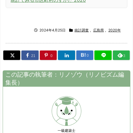
統計でみる市区町村のすがた 2020
2024年4月25日
統計調査
,
広島県
,
2020年
B!
0
21
0
3
この記事の執筆者：
リノゾウ
（
リノビズム
編
集長）
一級建築士