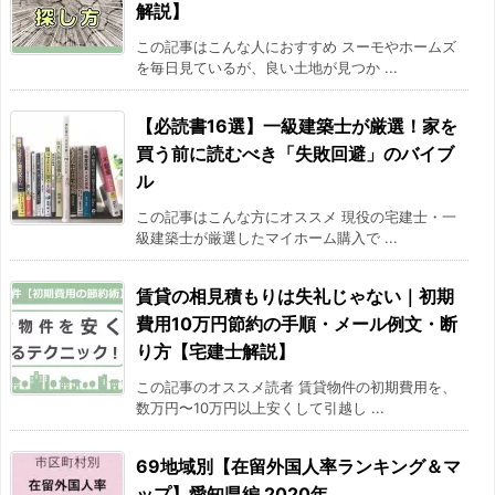
2016/07
-10.2%
解説】
この記事はこんな人におすすめ スーモやホームズ
2016/08
-7.4%
を毎日見ているが、良い土地が見つか ...
2016/09
-4.2%
【必読書16選】一級建築士が厳選！家を
買う前に読むべき「失敗回避」のバイブ
2016/10
-5.3%
ル
2016/11
-7.7%
この記事はこんな方にオススメ 現役の宅建士・一
級建築士が厳選したマイホーム購入で ...
2016/12
-3.3%
賃貸の相見積もりは失礼じゃない｜初期
2017/01
-7.2%
費用10万円節約の手順・メール例文・断
り方【宅建士解説】
2017/02
-9.1%
この記事のオススメ読者 賃貸物件の初期費用を、
数万円〜10万円以上安くして引越し ...
2017/03
-9.2%
69地域別【在留外国人率ランキング＆マ
2017/04
-7.6%
ップ】愛知県編 2020年