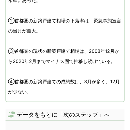
水準にあった。
2011/10
-7.4%
2011/11
-9%
②首都圏の新築戸建て相場の下落率は、緊急事態宣言
の当月が最大。
2011/12
-6.2%
2012/01
-9.4%
③首都圏の現状の新築戸建て相場は、2008年12月か
2012/02
-9.9%
ら2020年2月までマイナス圏で推移し続けている。
2012/03
-9.9%
④首都圏の新築戸建ての成約数は、3月が多く、12月
2012/04
-7.4%
が少ない。
2012/05
-7.9%
データをもとに「次のステップ」へ
2012/06
-5.8%
2012/07
-7.6%