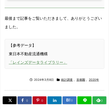
2014/03
-8.2%
最後まで記事をご覧いただきまして、ありがとうござい
2014/04
-11.1%
ました。
2014/05
-8.3%
2014/06
-7.8%
【参考データ】
東日本不動産流通機構
2014/07
-8.3%
「レインズデータライブラリー」
2014/08
-12%
2014/09
-11.3%
2024年3月8日
統計調査
,
首都圏
,
2020年
2014/10
-9.4%
B!
2014/11
-13%
0
0
0
3