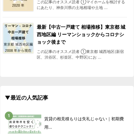
2018/02
-10.6%
この記事のオススメ読者 ①マイホームを検討する
にあたり、神奈川県の土地相場や土地 ...
2018/03
-13.2%
最新【中古一戸建て 相場推移】東京都 城
2018/04
-8.6%
西地区編 リーマンショックからコロナシ
ョック後まで
2018/05
-11.1%
この記事のオススメ読者 ①東京都 城西地区(新宿
区、渋谷区、杉並区、中野区)にお ...
2018/06
-7.7%
2018/07
-5.4%
2018/08
-10%
▼最近の人気記事
2018/09
-8.1%
2018/10
-9.1%
賃貸の相見積もりは失礼じゃない｜初期費
用...
2018/11
-11%