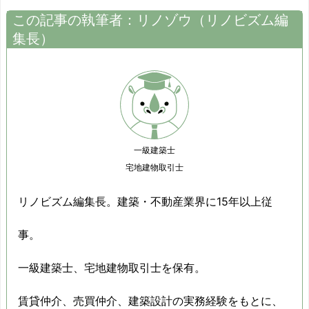
2014/12
-11.9%
この記事の執筆者：
リノゾウ
（
リノビズム
編
集長）
2015/01
-8.2%
2015/02
-12.5%
2015/03
-13.5%
2015/04
-10.9%
一級建築士
宅地建物取引士
2015/05
-9.3%
リノビズム編集長。建築・不動産業界に15年以上従
2015/06
-10.6%
事。
2015/07
-9.3%
一級建築士、宅地建物取引士を保有。
2015/08
-11.1%
2015/09
-10.7%
賃貸仲介、売買仲介、建築設計の実務経験をもとに、