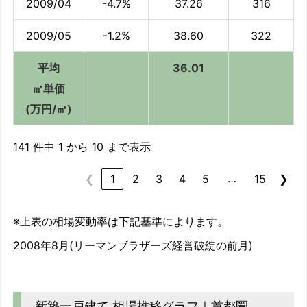
2009/04
-4.7%
37.26
316
2009/05
-1.2%
38.60
322
平均
36.01
㎡単価
(万円/㎡)
141 件中 1 から 10 まで表示
…
❮
1
2
3
4
5
15
❯
※上表の相場変動率は下記基準によります。
2008年8月(リーマンブラザーズ経営破綻の前月)
新築一戸建て 相場推移グラフ｜首都圏