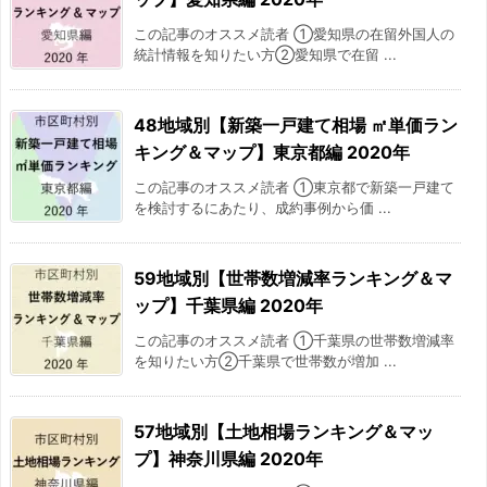
2017/05
-5.9%
この記事のオススメ読者 ①愛知県の在留外国人の
統計情報を知りたい方②愛知県で在留 ...
2017/06
-2.9%
48地域別【新築一戸建て相場 ㎡単価ラン
2017/07
-4.5%
キング＆マップ】東京都編 2020年
2017/08
-10.9%
この記事のオススメ読者 ①東京都で新築一戸建て
を検討するにあたり、成約事例から価 ...
2017/09
-8.1%
59地域別【世帯数増減率ランキング＆マ
2017/10
-8.9%
ップ】千葉県編 2020年
2017/11
-10.5%
この記事のオススメ読者 ①千葉県の世帯数増減率
を知りたい方②千葉県で世帯数が増加 ...
2017/12
-11.2%
57地域別【土地相場ランキング＆マッ
2018/01
-10.3%
プ】神奈川県編 2020年