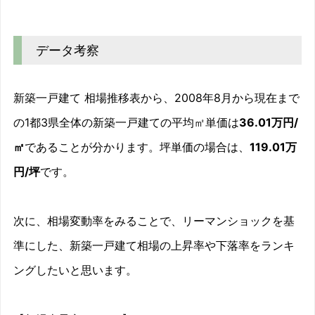
新築一戸建て 相場推移グラフ｜首都圏
Line chart. Data table with 141 rows and 2 columns follo
2008/08
0%
データ考察
2008/09
4.6%
2008/10
-0.2%
新築一戸建て 相場推移表から、2008年8月から現在まで
2008/11
0.8%
の1都3県全体の新築一戸建ての平均㎡単価は
36.01万円/
㎡
であることが分かります。坪単価の場合は、
119.01万
2008/12
1.8%
円/坪
です。
2009/01
-3.3%
2009/02
-2.7%
次に、相場変動率をみることで、リーマンショックを基
準にした、新築一戸建て相場の上昇率や下落率をランキ
2009/03
-1.1%
ングしたいと思います。
2009/04
-4.7%
2009/05
-1.2%