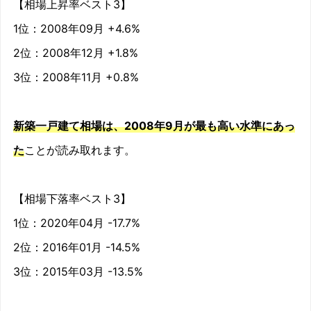
【相場上昇率ベスト3】
1位：2008年09月 +4.6%
2009/06
-4.2%
2位：2008年12月 +1.8%
2009/07
-5.5%
3位：2008年11月 +0.8%
2009/08
-2.7%
新築一戸建て相場は、2008年9月が最も高い水準にあっ
2009/09
-6.6%
た
ことが読み取れます。
2009/10
-7.7%
2009/11
-8.8%
【相場下落率ベスト3】
1位：2020年04月 -17.7%
2009/12
-4%
2位：2016年01月 -14.5%
2010/01
-7.6%
3位：2015年03月 -13.5%
2010/02
-5%