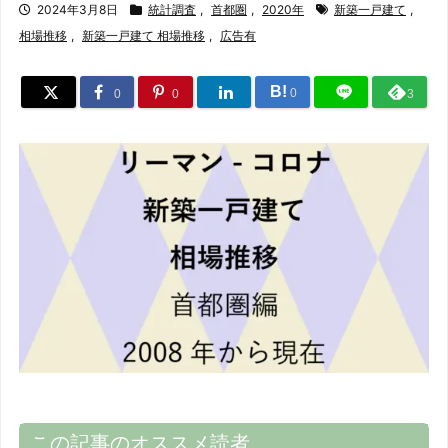
2024年3月8日
統計調査
,
首都圏
,
2020年
新築一戸建て
,
相場推移
,
新築一戸建て 相場推移
,
広告有
B!
0
0
0
3
この記事のオススメ読者