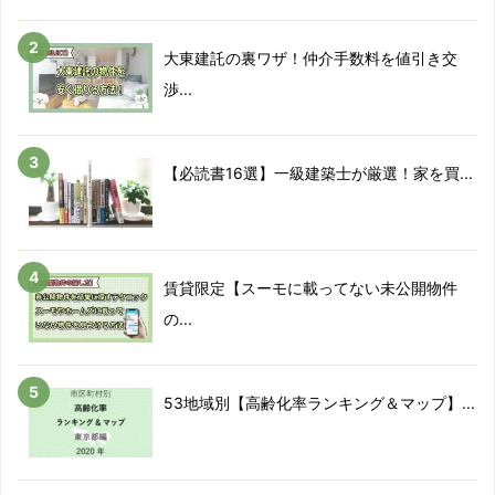
2018/12
-9.2%
大東建託の裏ワザ！仲介手数料を値引き交
2019/01
-11.8%
渉...
2019/02
-11.4%
【必読書16選】一級建築士が厳選！家を買...
2019/03
-8.2%
2019/04
-9.3%
賃貸限定【スーモに載ってない未公開物件
2019/05
-9.4%
の...
2019/06
-11.2%
2019/07
-7.6%
53地域別【高齢化率ランキング＆マップ】...
2019/08
-8.6%