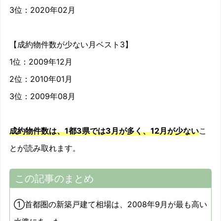
3位：2020年02月
2011/01
-10.4%
【成約物件数が少ない月ベスト3】
2011/02
-6.3%
1位：2009年12月
2011/03
-5%
2位：2010年01月
2011/04
-6.9%
3位：2009年08月
2011/05
-3%
成約物件数は、1都3県では3月が多く、12月が少ない
こ
2011/06
-4.3%
とが読み取れます。
2011/07
-8.6%
この記事のまとめ
2011/08
-5.2%
①首都圏の新築戸建て相場は、2008年9月が最も高い
2011/09
-6.7%