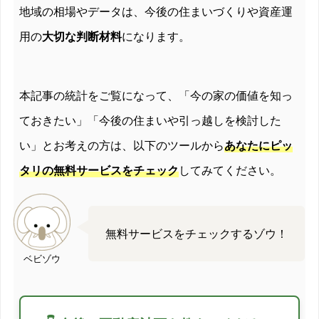
地域の相場やデータは、今後の住まいづくりや資産運
2012/08
-9.8%
用の
大切な判断材料
になります。
2012/09
-8.1%
本記事の統計をご覧になって、「今の家の価値を知っ
2012/10
-6.3%
ておきたい」「今後の住まいや引っ越しを検討した
2012/11
-6.1%
い」とお考えの方は、以下のツールから
あなたにピッ
2012/12
-9.3%
タリの無料サービスをチェック
してみてください。
2013/01
-10%
2013/02
-11.9%
無料サービスをチェックするゾウ！
ベビゾウ
2013/03
-8.2%
2013/04
-7.8%