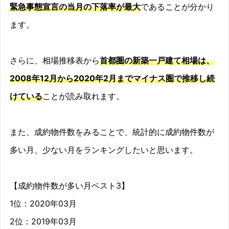
緊急事態宣言の当月の下落率が最大
であることが分かり
2010/03
-5.3%
ます。
2010/04
-4.2%
2010/05
-2.7%
さらに、相場推移表から
首都圏の新築一戸建て相場は、
2008年12月から2020年2月までマイナス圏で推移し続
2010/06
-4.6%
けている
ことが読み取れます。
2010/07
-3.1%
2010/08
-6.7%
また、成約物件数をみることで、統計的に成約物件数が
多い月、少ない月をランキングしたいと思います。
2010/09
-7.9%
2010/10
-5%
【成約物件数が多い月ベスト3】
2010/11
-10.5%
1位：2020年03月
2位：2019年03月
2010/12
-4.8%