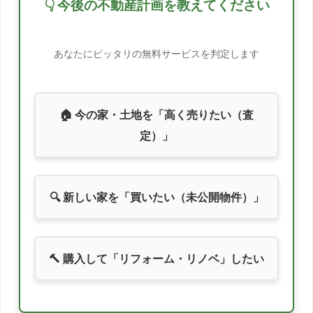
👇 今後の不動産計画を教えてください
2013/05
-6.6%
2013/06
-7.5%
あなたにピッタリの無料サービスを判定します
2013/07
-9.3%
2013/08
-9.9%
🏠 今の家・土地を「高く売りたい（査
定）」
2013/09
-8.4%
2013/10
-5.7%
🔍 新しい家を「買いたい（未公開物件）」
2013/11
-8.6%
2013/12
-11.1%
🔨 購入して「リフォーム・リノベ」したい
2014/01
-8.3%
2014/02
-8.2%