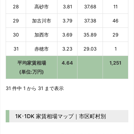
28
高砂市
3.81
37.68
11
29
加古川市
3.79
37.38
46
30
加西市
3.69
35.89
29
31
赤穂市
3.23
29.03
1
平均家賃相場
4.64
1,251
(単位:万円)
31 件中 1 から 31 まで表示
1K･1DK 家賃相場マップ｜市区町村別