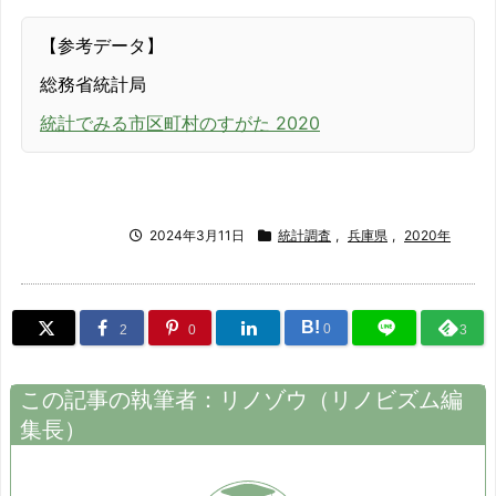
【参考データ】
総務省統計局
統計でみる市区町村のすがた 2020
2024年3月11日
統計調査
,
兵庫県
,
2020年
B!
0
2
0
3
この記事の執筆者：
リノゾウ
（
リノビズム
編
集長）