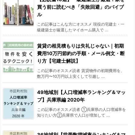
買う前に読むべき「失敗回避」のバイブ
ル
この記事はこんな方にオススメ 現役の宅建士・一
級建築士が厳選したマイホーム購入で ...
賃貸の相見積もりは失礼じゃない｜初期
費用10万円節約の手順・メール例文・断
り方【宅建士解説】
この記事のオススメ読者 賃貸物件の初期費用を、
数万円〜10万円以上安くして引越し ...
49地域別【人口増減率ランキング＆マッ
プ】兵庫県編 2020年
この記事のオススメ読者 ①兵庫県の人口増減率を
知りたい方②兵庫県で人口が増加して ...
36地域別【世帯数増減率ランキング＆マ