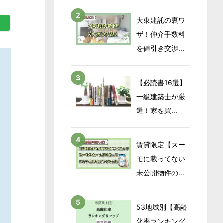
大東建託の裏ワ
ザ！仲介手数料
を値引き交渉...
【必読書16選】
一級建築士が厳
選！家を買...
賃貸限定【スー
モに載ってない
未公開物件の...
53地域別【高齢
化率ランキング