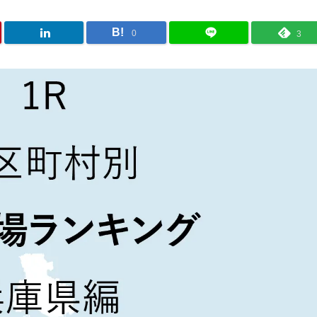
B!
0
3