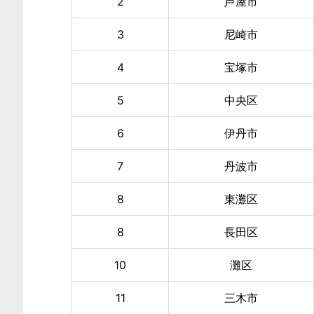
2
芦屋市
3
尼崎市
4
宝塚市
5
中央区
6
伊丹市
7
丹波市
8
東灘区
8
長田区
10
灘区
11
三木市