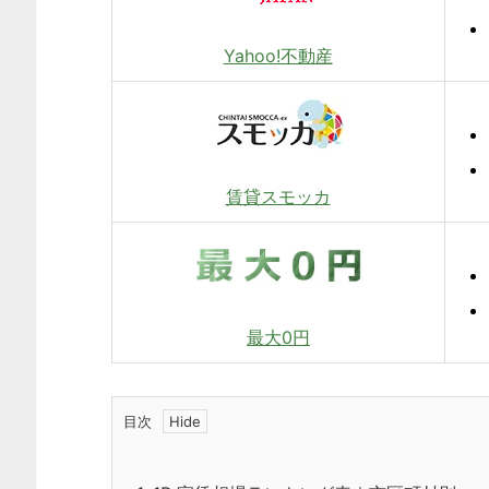
Yahoo!不動産
賃貸スモッカ
最大0円
目次