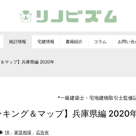
統計情報
宅建情報
書籍紹介
コラム
お問い合
＆マップ】兵庫県編 2020年
*
一級建築士
・
宅地建物取引士
監修
ンキング＆マップ】兵庫県編 2020
1R
,
家賃相場
,
広告有