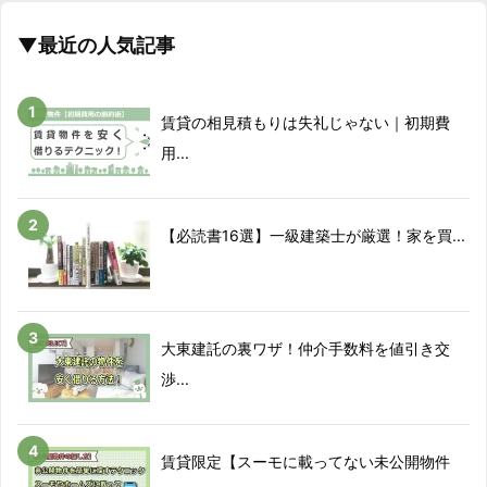
▼最近の人気記事
賃貸の相見積もりは失礼じゃない｜初期費
用...
【必読書16選】一級建築士が厳選！家を買...
大東建託の裏ワザ！仲介手数料を値引き交
渉...
賃貸限定【スーモに載ってない未公開物件