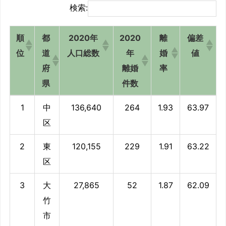
検索:
順
都
2020年
2020
離
偏差
位
道
人口総数
年
婚
値
府
離婚
率
県
件数
順
都
2020年
2020
離
偏差
1
中
136,640
264
1.93
63.97
位
道
人口総数
年
婚
値
区
府
離婚
率
2
東
120,155
229
1.91
63.22
県
件数
区
3
大
27,865
52
1.87
62.09
竹
市