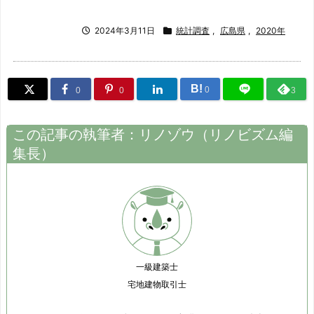
2024年3月11日
統計調査
,
広島県
,
2020年
B!
0
0
0
3
この記事の執筆者：
リノゾウ
（
リノビズム
編
集長）
一級建築士
宅地建物取引士