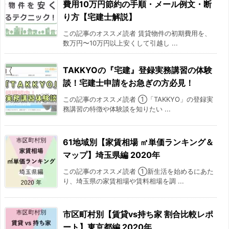
費用10万円節約の手順・メール例文・断
り方【宅建士解説】
この記事のオススメ読者 賃貸物件の初期費用を、
数万円〜10万円以上安くして引越し ...
TAKKYOの『宅建』登録実務講習の体験
談！宅建士申請をお急ぎの方必見！
この記事のオススメ読者 ①「TAKKYO」の登録実
務講習の特徴や体験談を知りたい ...
61地域別【家賃相場 ㎡単価ランキング＆
マップ】埼玉県編 2020年
この記事のオススメ読者 ①新生活を始めるにあた
り、埼玉県の家賃相場や賃料相場を調 ...
市区町村別【賃貸vs持ち家 割合比較レポ
ート】東京都編 2020年