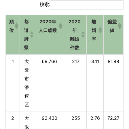
検索:
順
都
2020年
2020
離
偏差
位
道
人口総数
年
婚
値
府
離婚
率
県
件数
順
都
2020年
2020
離
偏差
1
大
69,766
217
3.11
81.88
位
道
人口総数
年
婚
値
阪
府
離婚
率
市
県
件数
浪
速
区
2
大
92,430
255
2.76
72.27
阪