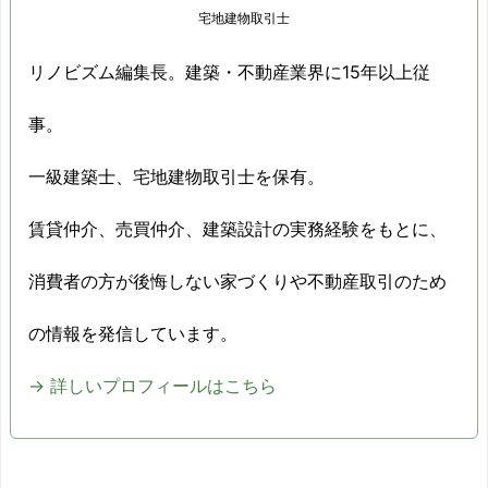
宅地建物取引士
2014/12
-12.9%
リノビズム編集長。建築・不動産業界に15年以上従
2015/01
-17.5%
事。
2015/02
-19.5%
一級建築士、宅地建物取引士を保有。
2015/03
-0.4%
賃貸仲介、売買仲介、建築設計の実務経験をもとに、
2015/04
-14.8%
消費者の方が後悔しない家づくりや不動産取引のため
2015/05
-19.9%
の情報を発信しています。
2015/06
-3.1%
→ 詳しいプロフィールはこちら
2015/07
-12.9%
2015/08
0.2%