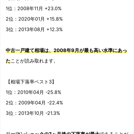
2009/05
-10.8%
1位：2008年11月 +23.0%
2位：2020年01月 +15.8%
2009/06
-7.4%
3位：2013年08月 +12.3%
2009/07
-12.4%
2009/08
-7.1%
中古一戸建て相場は、2008年9月が最も高い水準にあっ
た
ことが読み取れます。
2009/09
-1.4%
2009/10
-14.1%
【相場下落率ベスト3】
2009/11
-7.4%
1位：2010年04月 -25.8%
2位：2009年04月 -22.4%
2009/12
1.6%
3位：2013年10月 -21.3%
2010/01
-14.8%
2010/02
-16.3%
リーマンショックの7ヶ月後の下落率が最大
であることが