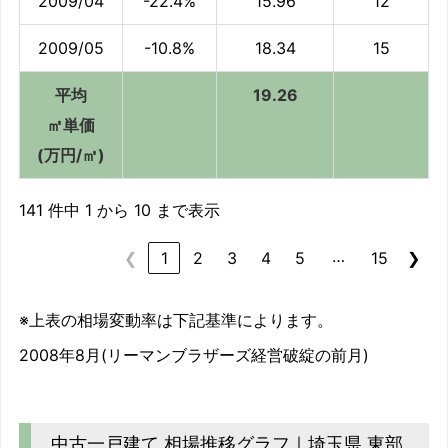
2009/04
-22.4%
15.96
12
2009/05
-10.8%
18.34
15
平均
19.26
㎡単価
(万円/㎡)
141 件中 1 から 10 まで表示
…
❮
1
2
3
4
5
15
❯
※上表の相場変動率は下記基準によります。
2008年8月(リーマンブラザーズ経営破綻の前月)
中古一戸建て 相場推移グラフ｜埼玉県 東部