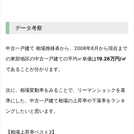
中古一戸建て 相場推移グラフ｜埼玉県 東部地区
Line chart. Data table with 141 rows and 2 columns follo
2008/08
0%
データ考察
2008/09
8.1%
2008/10
-6%
中古一戸建て 相場推移表から、2008年8月から現在まで
2008/11
23%
の東部地区の中古一戸建ての平均㎡単価は
19.26万円/㎡
であることが分かります。
2008/12
4.8%
2009/01
-2.4%
次に、相場変動率をみることで、リーマンショックを基
2009/02
-3.9%
準にした、中古一戸建て相場の上昇率や下落率をランキ
ングしたいと思います。
2009/03
-12.4%
2009/04
-22.4%
【相場上昇率ベスト3】