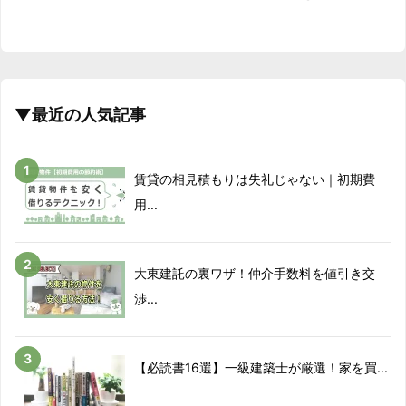
2018/02
-3.6%
2018/03
-11.5%
2018/04
4.3%
▼最近の人気記事
2018/05
0.4%
賃貸の相見積もりは失礼じゃない｜初期費
2018/06
-6.4%
用...
2018/07
-3.5%
大東建託の裏ワザ！仲介手数料を値引き交
2018/08
-4%
渉...
2018/09
3.9%
2018/10
-12%
【必読書16選】一級建築士が厳選！家を買...