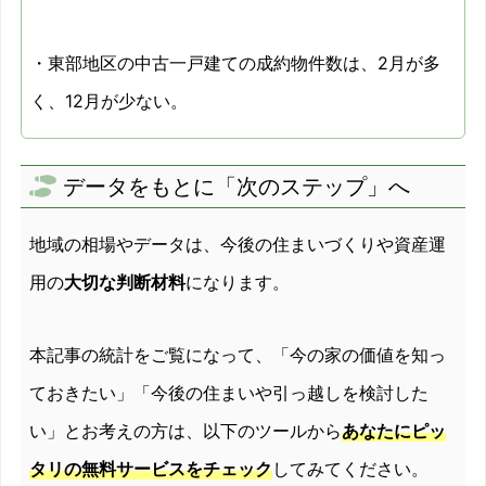
2011/10
-6.5%
・東部地区の中古一戸建ての成約物件数は、2月が多
2011/11
-15.3%
く、12月が少ない。
2011/12
-2.3%
データをもとに「次のステップ」へ
2012/01
-13.2%
地域の相場やデータは、今後の住まいづくりや資産運
2012/02
-15.6%
用の
大切な判断材料
になります。
2012/03
2.3%
2012/04
-15.1%
本記事の統計をご覧になって、「今の家の価値を知っ
ておきたい」「今後の住まいや引っ越しを検討した
2012/05
-7%
い」とお考えの方は、以下のツールから
あなたにピッ
2012/06
-11%
タリの無料サービスをチェック
してみてください。