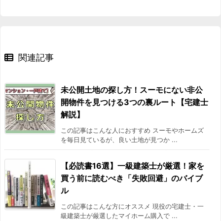
2015/09
-14.3%
2015/10
-6.4%
2015/11
-5%
関連記事
2015/12
-12.7%
未公開土地の探し方！スーモにない非公
2016/01
-13.2%
開物件を見つける3つの裏ルート【宅建士
解説】
2016/02
-5.3%
この記事はこんな人におすすめ スーモやホームズ
を毎日見ているが、良い土地が見つか ...
2016/03
-18.6%
【必読書16選】一級建築士が厳選！家を
2016/04
6.2%
買う前に読むべき「失敗回避」のバイブ
2016/05
-20.8%
ル
この記事はこんな方にオススメ 現役の宅建士・一
2016/06
-2.8%
級建築士が厳選したマイホーム購入で ...