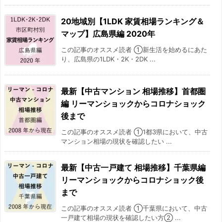
2017/04
-16.7%
20地域別【1LDK 家賃相場ランキング＆
2017/05
-6.1%
マップ】広島県編 2020年
2017/06
-8.6%
この記事のオススメ読者 ①新生活を始めるにあた
り、広島県の1LDK・2K・2DK ...
2017/07
-7.1%
最新【中古マンション 相場推移】首都圏
2017/08
7.7%
編 リーマンショックからコロナショック
後まで
2017/09
-16.1%
この記事のオススメ読者 ①1都3県において、中古
マンション相場の現状を確認したい ...
2017/10
-2.6%
2017/11
-11%
最新【中古一戸建て 相場推移】千葉県編
リーマンショックからコロナショック後
2017/12
-19%
まで
この記事のオススメ読者 ①千葉県において、中古
2018/01
4.5%
一戸建て相場の現状を確認したい方② ...