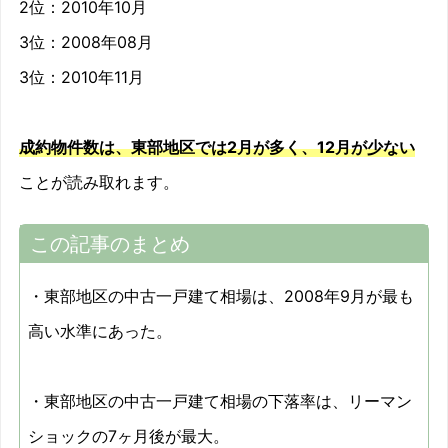
2位：2010年10月
2010/12
-17%
3位：2008年08月
2011/01
-4.1%
3位：2010年11月
2011/02
-3.9%
成約物件数は、東部地区では2月が多く、12月が少ない
2011/03
-1.6%
ことが読み取れます。
2011/04
-6.2%
この記事のまとめ
2011/05
2.5%
・東部地区の中古一戸建て相場は、2008年9月が最も
2011/06
-3.7%
高い水準にあった。
2011/07
2.7%
2011/08
-4.4%
・東部地区の中古一戸建て相場の下落率は、リーマン
ショックの7ヶ月後が最大。
2011/09
-12.8%