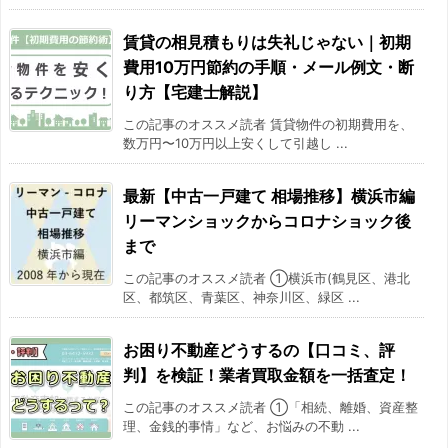
2016/07
-20.1%
賃貸の相見積もりは失礼じゃない｜初期
費用10万円節約の手順・メール例文・断
2016/08
-4.4%
り方【宅建士解説】
2016/09
-16.2%
この記事のオススメ読者 賃貸物件の初期費用を、
数万円〜10万円以上安くして引越し ...
2016/10
-8.5%
最新【中古一戸建て 相場推移】横浜市編
2016/11
-1.8%
リーマンショックからコロナショック後
まで
2016/12
-0.9%
この記事のオススメ読者 ①横浜市(鶴見区、港北
区、都筑区、青葉区、神奈川区、緑区 ...
2017/01
8.1%
お困り不動産どうするの【口コミ、評
2017/02
10.2%
判】を検証！業者買取金額を一括査定！
2017/03
-9.9%
この記事のオススメ読者 ①「相続、離婚、資産整
理、金銭的事情」など、お悩みの不動 ...