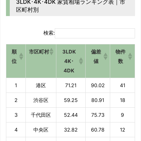
3LDK･4K･4DK 家賃相場ランキング表｜市
区町村別
検索:
順
市区町村
3LDK
偏差
物件
位
4K･
値
数
4DK
1
港区
71.21
90.02
41
2
渋谷区
59.25
80.91
18
3
千代田区
52.44
75.73
9
4
中央区
32.82
60.78
12