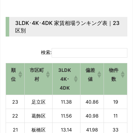
3LDK･4K･4DK 家賃相場ランキング表｜23
区別
検索:
順
市区町
3LDK
偏差
物件
位
村
4K･
値
数
4DK
23
足立区
11.38
40.86
19
22
葛飾区
11.56
40.98
11
21
板橋区
13.14
41.98
33