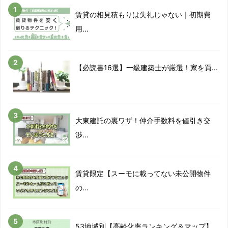
賃貸の相見積もりは失礼じゃない｜初期費
用...
【必読書16選】一級建築士が厳選！家を買...
大東建託の裏ワザ！仲介手数料を値引き交
渉...
賃貸限定【スーモに載ってない未公開物件
の...
53地域別【高齢化率ランキング＆マップ】...