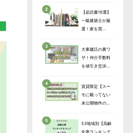
【必読書16選】
一級建築士が厳
選！家を買...
大東建託の裏ワ
ザ！仲介手数料
を値引き交渉...
賃貸限定【スー
モに載ってない
未公開物件の...
53地域別【高齢
化率ランキング