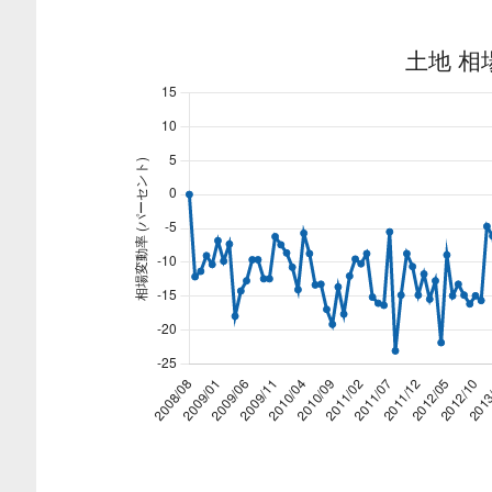
土地 相場推移グラフ｜東京都
Line chart. Data table with 141 rows and 2 co