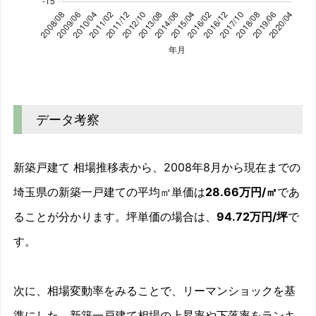
新築一戸建て 相場推移グラフ｜埼玉県
Line chart. Data table with 141 rows and 2 columns follo
2008/08
0%
データ考察
2008/09
0.3%
2008/10
5.2%
新築戸建て 相場推移表から、2008年8月から現在までの
2008/11
5.3%
埼玉県の新築一戸建ての平均㎡単価は
28.66万円/㎡
であ
ることが分かります。坪単価の場合は、
94.72万円/坪
で
2008/12
6.7%
す。
2009/01
8.9%
2009/02
12.8%
次に、相場変動率をみることで、リーマンショックを基
準にした、新築一戸建て相場の上昇率や下落率をランキ