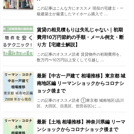
2016/05
5%
この記事はこんな方にオススメ 現役の宅建士・一
級建築士が厳選したマイホーム購入で ...
2016/06
8.6%
賃貸の相見積もりは失礼じゃない｜初期
2016/07
4.7%
費用10万円節約の手順・メール例文・断
り方【宅建士解説】
2016/08
3.4%
この記事のオススメ読者 賃貸物件の初期費用を、
2016/09
3.9%
数万円〜10万円以上安くして引越し ...
2016/10
6.6%
最新【中古一戸建て 相場推移】東京都 城
南地区編 リーマンショックからコロナシ
2016/11
3.6%
ョック後まで
この記事のオススメ読者 ①東京都 城南地区(品川
2016/12
14.4%
区、大田区、目黒区、世田谷区)に ...
2017/01
6.4%
最新【土地 相場推移】神奈川県編 リーマ
ンショックからコロナショック後まで
2017/02
5.5%