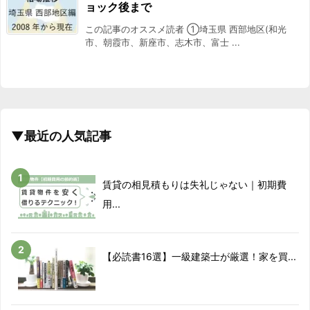
2017/12
6.9%
ョック後まで
この記事のオススメ読者 ①埼玉県 西部地区(和光
2018/01
2.7%
市、朝霞市、新座市、志木市、富士 ...
2018/02
1.4%
2018/03
-2.9%
▼最近の人気記事
2018/04
0.8%
2018/05
5.5%
賃貸の相見積もりは失礼じゃない｜初期費
2018/06
5.5%
用...
2018/07
12.8%
【必読書16選】一級建築士が厳選！家を買...
2018/08
1.8%
2018/09
0.8%