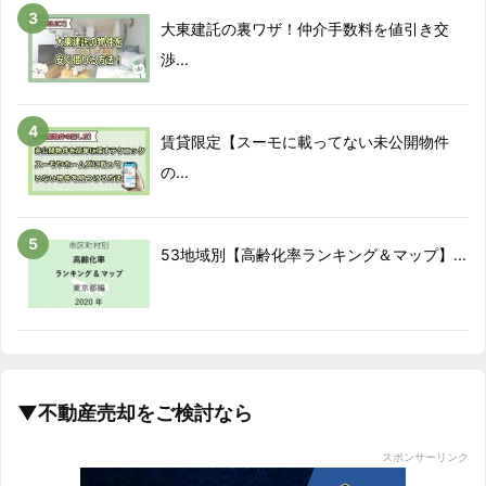
大東建託の裏ワザ！仲介手数料を値引き交
2018/10
4.5%
渉...
2018/11
5.1%
2018/12
10.2%
賃貸限定【スーモに載ってない未公開物件
の...
2019/01
5.4%
2019/02
2.1%
53地域別【高齢化率ランキング＆マップ】...
2019/03
4.7%
2019/04
2.3%
2019/05
12.5%
▼不動産売却をご検討なら
2019/06
10.1%
スポンサーリンク