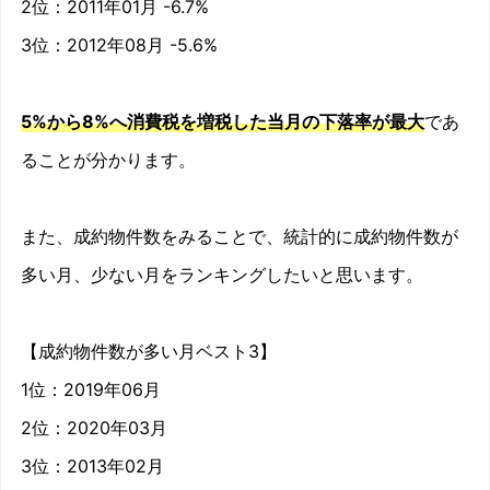
2位：2011年01月 -6.7%
2010/01
6.5%
3位：2012年08月 -5.6%
2010/02
5.7%
5%から8%へ消費税を増税した当月の下落率が最大
であ
2010/03
9%
ることが分かります。
2010/04
9.6%
2010/05
-3.1%
また、成約物件数をみることで、統計的に成約物件数が
多い月、少ない月をランキングしたいと思います。
2010/06
2.4%
2010/07
7.7%
【成約物件数が多い月ベスト3】
2010/08
2.1%
1位：2019年06月
2位：2020年03月
2010/09
1.7%
3位：2013年02月
2010/10
0.9%