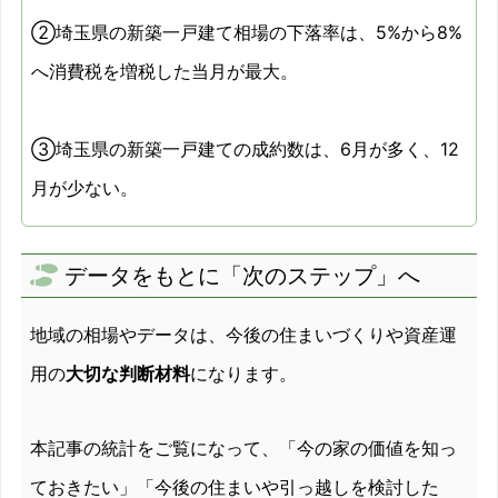
2011/08
1.6%
②埼玉県の新築一戸建て相場の下落率は、5%から8%
へ消費税を増税した当月が最大。
2011/09
1.5%
2011/10
10.1%
③埼玉県の新築一戸建ての成約数は、6月が多く、12
2011/11
13.3%
月が少ない。
2011/12
12.8%
データをもとに「次のステップ」へ
2012/01
12.1%
地域の相場やデータは、今後の住まいづくりや資産運
2012/02
-1.8%
用の
大切な判断材料
になります。
2012/03
0.8%
2012/04
4.6%
本記事の統計をご覧になって、「今の家の価値を知っ
ておきたい」「今後の住まいや引っ越しを検討した
2012/05
8%