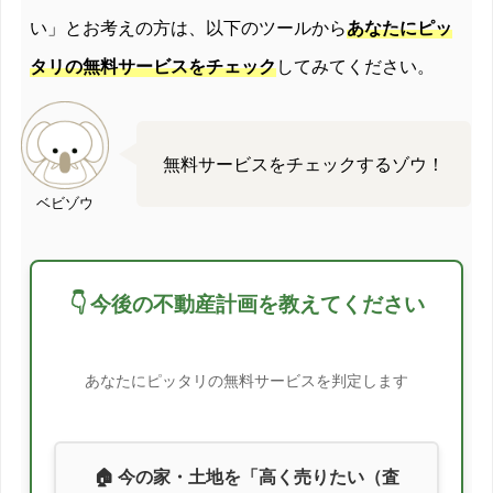
い」とお考えの方は、以下のツールから
あなたにピッ
2012/06
5.9%
タリの無料サービスをチェック
してみてください。
2012/07
0.1%
2012/08
-5.6%
無料サービスをチェックするゾウ！
2012/09
-5.3%
ベビゾウ
2012/10
5.8%
👇 今後の不動産計画を教えてください
2012/11
-0.9%
2012/12
5.9%
あなたにピッタリの無料サービスを判定します
2013/01
1.3%
2013/02
0.8%
🏠 今の家・土地を「高く売りたい（査