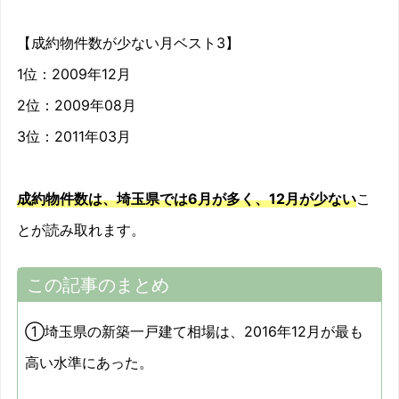
2010/11
3.3%
【成約物件数が少ない月ベスト3】
1位：2009年12月
2010/12
6.3%
2位：2009年08月
2011/01
-6.7%
3位：2011年03月
2011/02
3.5%
成約物件数は、埼玉県では6月が多く、12月が少ない
こ
2011/03
9.8%
とが読み取れます。
2011/04
0.5%
この記事のまとめ
2011/05
5%
①埼玉県の新築一戸建て相場は、2016年12月が最も
2011/06
-0.9%
高い水準にあった。
2011/07
0.1%