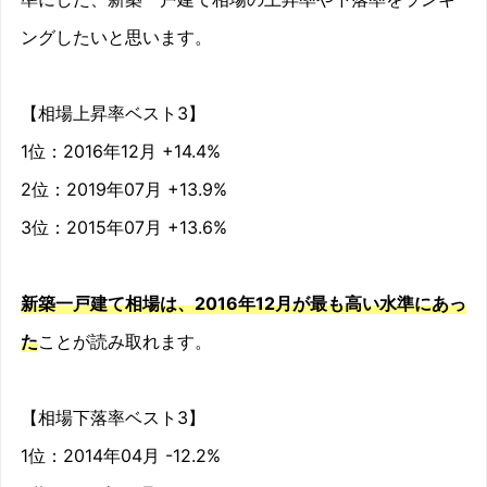
2009/03
4%
ングしたいと思います。
2009/04
4.6%
2009/05
6.7%
【相場上昇率ベスト3】
1位：2016年12月 +14.4%
2009/06
9.5%
2位：2019年07月 +13.9%
2009/07
5.2%
3位：2015年07月 +13.6%
2009/08
9.4%
新築一戸建て相場は、2016年12月が最も高い水準にあっ
2009/09
1.2%
た
ことが読み取れます。
2009/10
-3.3%
2009/11
-1.1%
【相場下落率ベスト3】
1位：2014年04月 -12.2%
2009/12
7.1%