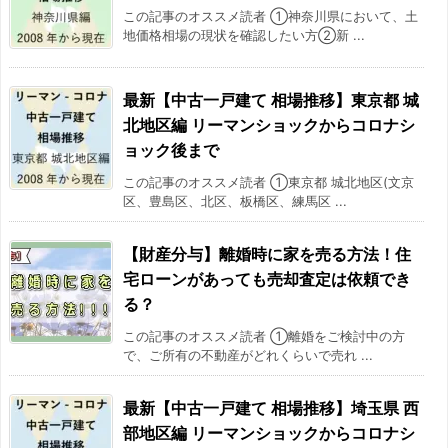
この記事のオススメ読者 ①神奈川県において、土
2017/03
5.7%
地価格相場の現状を確認したい方②新 ...
2017/04
7.9%
最新【中古一戸建て 相場推移】東京都 城
北地区編 リーマンショックからコロナシ
2017/05
1.7%
ョック後まで
2017/06
12.1%
この記事のオススメ読者 ①東京都 城北地区(文京
区、豊島区、北区、板橋区、練馬区 ...
2017/07
9.8%
【財産分与】離婚時に家を売る方法！住
2017/08
-5.2%
宅ローンがあっても売却査定は依頼でき
る？
2017/09
0.7%
この記事のオススメ読者 ①離婚をご検討中の方
で、ご所有の不動産がどれくらいで売れ ...
2017/10
3.8%
最新【中古一戸建て 相場推移】埼玉県 西
2017/11
3.9%
部地区編 リーマンショックからコロナシ