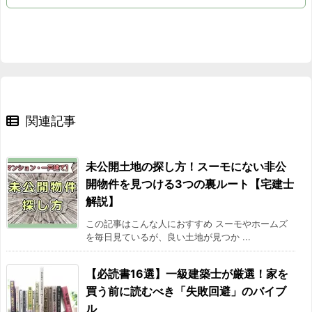
2015/08
3.6%
2015/09
9.2%
2015/10
7.7%
関連記事
2015/11
6.5%
2015/12
1.1%
未公開土地の探し方！スーモにない非公
開物件を見つける3つの裏ルート【宅建士
2016/01
-2.9%
解説】
2016/02
1.7%
この記事はこんな人におすすめ スーモやホームズ
を毎日見ているが、良い土地が見つか ...
2016/03
1.8%
【必読書16選】一級建築士が厳選！家を
2016/04
7.6%
買う前に読むべき「失敗回避」のバイブ
ル