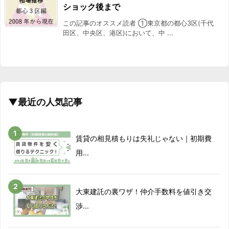
ショック後まで
2018/05
-15.1%
この記事のオススメ読者 ①東京都の都心3区(千代
田区、中央区、港区)において、中 ...
2018/06
-12%
2018/07
-15.8%
2018/08
-10.4%
▼最近の人気記事
2018/09
-10.5%
賃貸の相見積もりは失礼じゃない｜初期費
2018/10
-15.9%
用...
2018/11
-12.1%
2018/12
-8.9%
大東建託の裏ワザ！仲介手数料を値引き交
渉...
2019/01
-17.8%