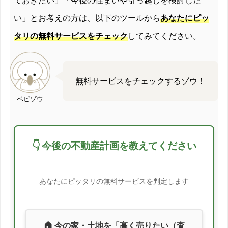
2012/10
-12.9%
い」とお考えの方は、以下のツールから
あなたにピッ
タリの無料サービスをチェック
してみてください。
2012/11
-3.7%
2012/12
-14.3%
無料サービスをチェックするゾウ！
2013/01
-16.1%
ベビゾウ
2013/02
-4%
2013/03
-14.6%
👇 今後の不動産計画を教えてください
2013/04
-10.5%
あなたにピッタリの無料サービスを判定します
2013/05
-13.6%
2013/06
-11.2%
🏠 今の家・土地を「高く売りたい（査