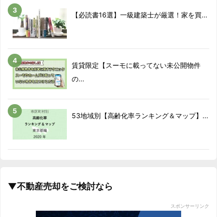
2019/02
-6.7%
【必読書16選】一級建築士が厳選！家を買...
2019/03
-13.9%
2019/04
-13.4%
賃貸限定【スーモに載ってない未公開物件
2019/05
-16.4%
の...
2019/06
-13.2%
53地域別【高齢化率ランキング＆マップ】...
2019/07
-9.6%
2019/08
-6%
2019/09
-12.9%
▼不動産売却をご検討なら
2019/10
-15.2%
スポンサーリンク
2019/11
-12.9%