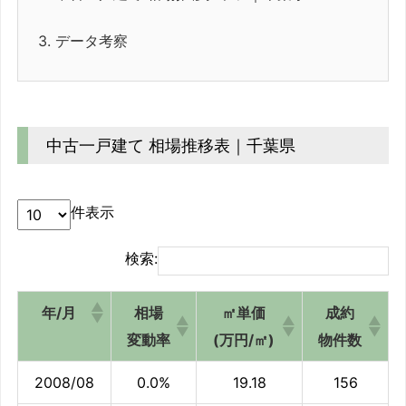
3.
データ考察
中古一戸建て 相場推移表｜千葉県
件表示
検索:
年/月
相場
㎡単価
成約
変動率
(万円/㎡)
物件数
2008/08
0.0%
19.18
156