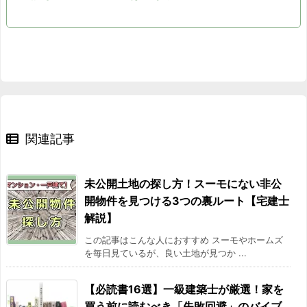
2015/12
-14%
2016/01
-12.5%
2016/02
-14.2%
2016/03
-12.4%
関連記事
2016/04
-14.4%
2016/05
-8.1%
未公開土地の探し方！スーモにない非公
開物件を見つける3つの裏ルート【宅建士
2016/06
-16.7%
解説】
この記事はこんな人におすすめ スーモやホームズ
2016/07
-12.9%
を毎日見ているが、良い土地が見つか ...
2016/08
-9.1%
【必読書16選】一級建築士が厳選！家を
買う前に読むべき「失敗回避」のバイブ