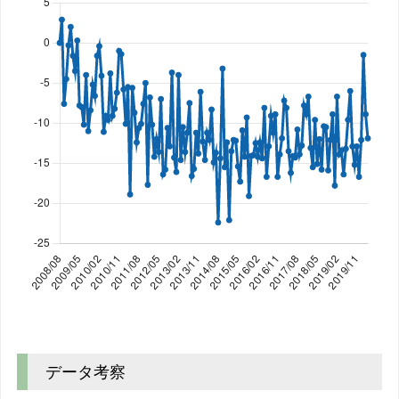
中古一戸建て 相場推移グラフ｜千葉県
Line chart. Data table with 141 rows and 2 columns follo
2008/08
0%
データ考察
2008/09
2.9%