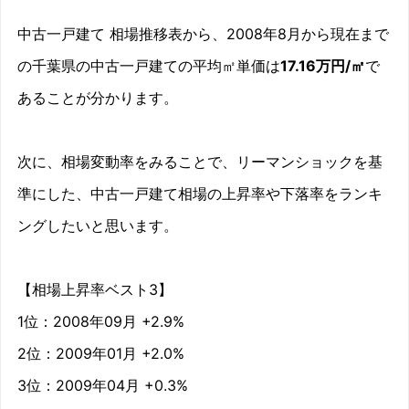
2008/10
-7.6%
中古一戸建て 相場推移表から、2008年8月から現在まで
2008/11
-4.5%
の千葉県の中古一戸建ての平均㎡単価は
17.16万円/㎡
で
あることが分かります。
2008/12
-0.3%
2009/01
2%
次に、相場変動率をみることで、リーマンショックを基
2009/02
-1.6%
準にした、中古一戸建て相場の上昇率や下落率をランキ
ングしたいと思います。
2009/03
-3.5%
2009/04
0.3%
【相場上昇率ベスト3】
2009/05
-7.8%
1位：2008年09月 +2.9%
2位：2009年01月 +2.0%
2009/06
-8%
3位：2009年04月 +0.3%
2009/07
-10.2%