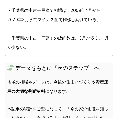
2011/12
-17.7%
・千葉県の中古一戸建て相場は、2009年4月から
2012/01
-6.8%
2020年3月までマイナス圏で推移し続けている。
2012/02
-10.2%
・千葉県の中古一戸建ての成約数は、3月が多く、1月
2012/03
-14.2%
が少ない。
2012/04
-12%
2012/05
-13.6%
データをもとに「次のステップ」へ
2012/06
-7%
地域の相場やデータは、今後の住まいづくりや資産運
2012/07
-16.4%
用の
大切な判断材料
になります。
2012/08
-15.8%
本記事の統計をご覧になって、「今の家の価値を知っ
2012/09
-10.6%
ておきたい」「今後の住まいや引っ越しを検討した