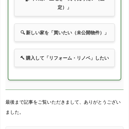
2013/07
-7.5%
定）」
2013/08
-16.6%
2013/09
-15.7%
🔍 新しい家を「買いたい（未公開物件）」
2013/10
-11.2%
2013/11
-13.8%
🔨 購入して「リフォーム・リノベ」したい
2013/12
-6.1%
2014/01
-12.3%
2014/02
-14.6%
最後まで記事をご覧いただきまして、ありがとうござい
2014/03
-11.2%
ました。
2014/04
-12.1%