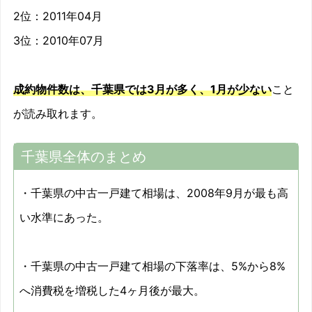
2位：2011年04月
2011/03
-5.5%
3位：2010年07月
2011/04
-18.9%
成約物件数は、千葉県では3月が多く、1月が少ない
こと
2011/05
-5.6%
が読み取れます。
2011/06
-8.7%
千葉県全体のまとめ
2011/07
-12.4%
2011/08
-10.6%
・千葉県の中古一戸建て相場は、2008年9月が最も高
い水準にあった。
2011/09
-10.1%
2011/10
-7.6%
・千葉県の中古一戸建て相場の下落率は、5%から8%
2011/11
-5%
へ消費税を増税した4ヶ月後が最大。