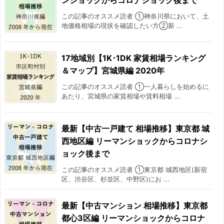
ンショックからコロナショック後まで
2017/07
-14.3%
この記事のオススメ読者 ①神奈川県において、土
地価格相場の現状を確認したい方②新 ...
2017/08
-10.8%
17地域別【1K･1DK 家賃相場ランキング
2017/09
-13.9%
＆マップ】宮城県編 2020年
2017/10
-12.8%
この記事のオススメ読者 ①一人暮らしを始めるに
あたり、宮城県の家賃相場や賃料相場 ...
2017/11
-7.8%
最新【中古一戸建て 相場推移】東京都 城
2017/12
-8.9%
西地区編 リーマンショックからコロナシ
2018/01
-6.7%
ョック後まで
この記事のオススメ読者 ①東京都 城西地区(新宿
2018/02
-13.1%
区、渋谷区、杉並区、中野区)にお ...
2018/03
-15.5%
最新【中古マンション 相場推移】東京都
都心3区編 リーマンショックからコロナ
2018/04
-9.6%