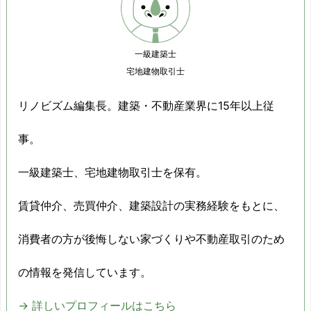
2015/02
-13.5%
2015/03
-12.1%
一級建築士
2015/04
-12.2%
宅地建物取引士
2015/05
-15.4%
リノビズム編集長。建築・不動産業界に15年以上従
2015/06
-17.3%
事。
2015/07
-10.9%
一級建築士、宅地建物取引士を保有。
2015/08
-14.2%
賃貸仲介、売買仲介、建築設計の実務経験をもとに、
2015/09
-9.3%
消費者の方が後悔しない家づくりや不動産取引のため
2015/10
-19.1%
の情報を発信しています。
2015/11
-14.1%
→ 詳しいプロフィールはこちら