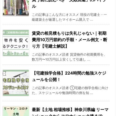
2016/09
-11.2%
ル
2016/10
-8.9%
この記事はこんな方にオススメ 現役の宅建士・一
級建築士が厳選したマイホーム購入で ...
2016/11
-16.7%
賃貸の相見積もりは失礼じゃない｜初期
2016/12
-13.9%
費用10万円節約の手順・メール例文・断
り方【宅建士解説】
2017/01
-11.9%
この記事のオススメ読者 賃貸物件の初期費用を、
数万円〜10万円以上安くして引越し ...
2017/02
-7.2%
【宅建独学合格】224時間の勉強スケジ
2017/03
-8.1%
ュールを公開！
2017/04
-13.5%
この記事のオススメ読者 ①宅建の独学合格に向け
た、スケジュールや勉強時間の例を知 ...
2017/05
-16.2%
最新【土地 相場推移】神奈川県編 リーマ
2017/06
-14.1%