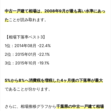
2009/08
-4%
中古一戸建て相場は、2008年9月が最も高い水準にあっ
た
ことが読み取れます。
2009/09
-11%
2009/10
-8.4%
【相場下落率ベスト3】
2009/11
-5.2%
1位：2014年08月 -22.4%
2位：2015年01月 -22.1%
2009/12
-6.6%
3位：2015年10月 -19.1%
2010/01
-1.6%
2010/02
-0.4%
5%から8%へ消費税を増税した4ヶ月後の下落率が最大
であることが分かります。
2010/03
-4.1%
2010/04
-11.1%
さらに、相場推移グラフから
千葉県の中古一戸建て相場